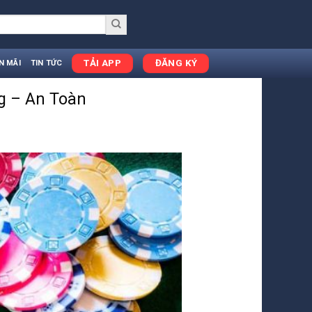
TẢI APP
ĐĂNG KÝ
N MÃI
TIN TỨC
g – An Toàn