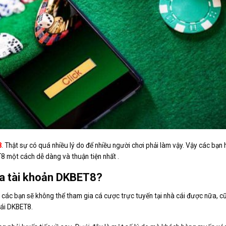
8
. Thật sự có quá nhiều lý do để nhiều người chơi phải làm vậy. Vậy các bạn 
T8 một cách dễ dàng và thuận tiện nhất .
óa tài khoản DKBET8?
c các bạn sẽ không thể tham gia cá cược trực tuyến tại nhà cái được nữa,
cái DKBET8.