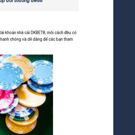
top đổi thưởng uw88
 tài khoản nhà cái DKBET8, mỗi cách đều có
 nhanh chóng và dễ dàng để các bạn tham