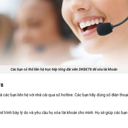
Các bạn có thể liên hệ trực tiếp tổng đài viên DKBET8 để xóa tài khoản
T8
là các bạn liên hệ với nhà cái qua số hotline. Các bạn hãy dùng số điện thoạ
ó thể trình bày lý do và yêu cầu họ xóa tài khoản cho mình. Họ sẽ giúp các b