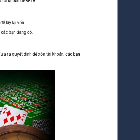
a tài khoản DKBET8:
ể lấy lại vốn.
n các bạn đang có.
 đưa ra quyết định để xóa tài khoản, các bạn