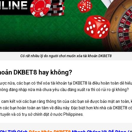
Có rất nhiều lý do người chơi muốn xóa tài khoản DKBET8
 khoản DKBET8 hay không?
ợc nữa, các bạn có thể xóa tài khoản tại DKBET8 là điều hoàn toàn dễ hiể
không đăng nhập nữa mà chưa yêu cầu đăng xuất ra thì có rủi ro gì không?
g cam kết với các bạn rằng thông tin của các bạn sẽ được bảo mật an toàn, k
nên các bạn hoàn toàn an tâm về điều này. Đặc biệt hơn khi nhà cái DKBET8
tuyến và có trụ sở chính đặt ở nước Philippines.