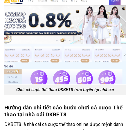
Chơi cá cược thể thao DKBET8 trực tuyến tại nhà cái
Hướng dẫn chi tiết các bước chơi cá cược Thể
thao tại nhà cái DKBET8
DKBET8 là nhà cái cá cược thể thao online được mệnh danh