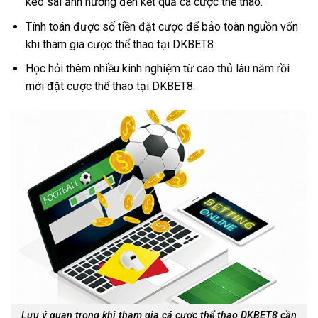
kèo sai ảnh hưởng đến kết quả cá cược thể thao.
Tính toán được số tiền đặt cược để bảo toàn nguồn vốn
khi tham gia cược thể thao tại DKBET8.
Học hỏi thêm nhiều kinh nghiệm từ cao thủ lâu năm rồi
mới đặt cược thể thao tại DKBET8.
Lưu ý quan trọng khi tham gia cá cược thể thao DKBET8 cần