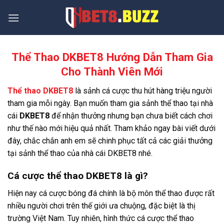
Skip
to
content
Thể Thao DKBET8 Hướng Dẫn Tham Gia
Cho Thành Viên Mới
Thể thao DKBET8
là sảnh cá cược thu hút hàng triệu người
tham gia mỗi ngày. Bạn muốn tham gia sảnh thể thao tại nhà
cái
DKBET8
để nhận thưởng nhưng bạn chưa biết cách chơi
như thế nào mới hiệu quả nhất. Tham khảo ngay bài viết dưới
đây, chắc chắn anh em sẽ chinh phục tất cả các giải thưởng
tại sảnh thể thao của nhà cái DKBET8 nhé.
Cá cược thể thao DKBET8 là gì?
Hiện nay cá cược bóng đá chính là bộ môn thể thao được rất
nhiều người chơi trên thế giới ưa chuộng, đặc biệt là thị
trường Việt Nam. Tuy nhiên, hình thức cá cược thể thao