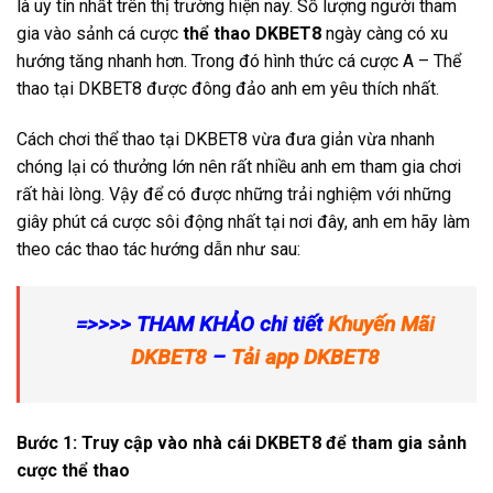
là uy tín nhất trên thị trường hiện nay. Số lượng người tham
gia vào sảnh cá cược
thể thao DKBET8
ngày càng có xu
hướng tăng nhanh hơn. Trong đó hình thức cá cược A – Thể
thao tại DKBET8 được đông đảo anh em yêu thích nhất.
Cách chơi thể thao tại DKBET8 vừa đưa giản vừa nhanh
chóng lại có thưởng lớn nên rất nhiều anh em tham gia chơi
rất hài lòng. Vậy để có được những trải nghiệm với những
giây phút cá cược sôi động nhất tại nơi đây, anh em hãy làm
theo các thao tác hướng dẫn như sau:
=>>>> THAM KHẢO chi tiết
Khuyến Mãi
DKBET8
–
Tải app DKBET8
Bước 1: Truy cập vào nhà cái DKBET8 để tham gia sảnh
cược thể thao