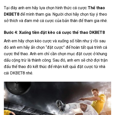
Tại đây anh em hãy lựa chọn hình thức cá cược
Thể thao
DKBET8
để mình tham gia. Người chơi hãy chọn tùy ý theo
sở thích và đam mê cá cược của bản thân để tham gia nhé.
Bước 4: Xuống tiền đặt kèo cá cược thể thao DKBET8
Anh em hãy chọn kèo cược và xuống số tiền như ý rồi sau
đó anh em hãy ấn chọn “đặt cược” để hoàn tất quá trình cá
cược thể thao. Anh em chỉ cần chọn mục đặt cược ở khung
dấu cộng trừ là thành công. Sau đó, anh em sẽ chờ đợi trận
đấu thể thao đó kết thúc để nhận kết quả đặt cược từ nhà
cái DKBET8 nhé.