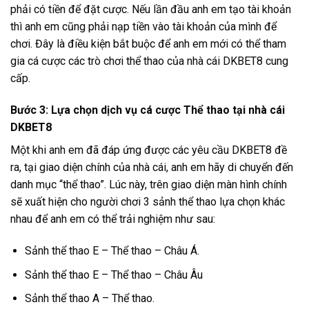
phải có tiền để đặt cược. Nếu lần đầu anh em tạo tài khoản
thì anh em cũng phải nạp tiền vào tài khoản của mình để
chơi. Đây là điều kiện bắt buộc để anh em mới có thể tham
gia cá cược các trò chơi thể thao của nhà cái DKBET8 cung
cấp.
Bước 3: Lựa chọn dịch vụ cá cược Thể thao tại nhà cái
DKBET8
Một khi anh em đã đáp ứng được các yêu cầu DKBET8 đề
ra, tại giao diện chính của nhà cái, anh em hãy di chuyển đến
danh mục “thể thao”. Lúc này, trên giao diện màn hình chính
sẽ xuất hiện cho người chơi 3 sảnh thể thao lựa chọn khác
nhau để anh em có thể trải nghiệm như sau:
Sảnh thể thao E – Thể thao – Châu Á.
Sảnh thể thao E – Thể thao – Châu Âu
Sảnh thể thao A – Thể thao.