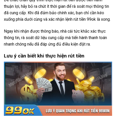
thuận lợi, hãy bỏ ra chút ít thời gian để rà soát mọi thông tin
đã cung cấp. Khi đã đảm bảo chính xác, bạn chỉ cần kéo
xuống phía dưới cùng và xác nhận lệnh rút tiền 99ok là xong.
Ngay khi nhận được thông báo, nhà cái tức khắc xác thực
thông tin, rà soát dữ liệu cung cấp mà tiến hành thanh toán
nhanh chóng nếu đã đáp ứng đủ điều kiện đặt ra.
Lưu ý cần biết khi thực hiện rút tiền