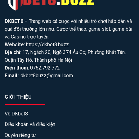
DKBET8
–
Trang web cá cược với nhiều trò chơi hấp dẫn và
quà đổi thưởng lớn như: Cược thể thao, game slot, game bài
và Casino trực tuyến.
Website
:
https://dkbet8.buzz
Địa chỉ
: 17, Ngách 20, Ngõ 374 Âu Cơ, Phường Nhật Tân,
Quận Tây Hồ, Thành phố Hà Nội
Điện thoại
: 0762.792.772
Email
:
dkbet8buzz@gmail.com
GIỚI THIỆU
Về DKbet8
Điều khoản và điều kiện
Quyền riêng tư