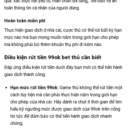
qua: xác thực hai yếu tố, màn chắn đa tầng,.. để bảo vệ an
toàn thông tin cá nhân của người dùng.
Hoàn toàn miễn phí
Thực hiện giao dịch ở nhà cái, cược thủ có thể rút bất kỳ hạn
mức nào mà bạn mong muốn nằm trong giới hạn cho phép
mà không phải bỏ thêm khoản thụ phí đi kèm nào.
Điều kiện rút tiền 99ok bet thủ cần biết
Đáp ứng điều kiện rút tiền dưới đây bạn mới có thể tiến hành
giao dịch thành công:
Hạn mức rút tiền 99ok:
Game thủ không thể rút tiền một
cách tùy tiện mà cần phải thực hiện nằm trong giới hạn
cho phép của nhà cái. Hãy dành ra chút ít thời gian để tìm
hiểu kỹ ngưỡng mức được giao dịch của 99ok trên cổng
tin tức để đảm bảo có thể tiến hành giao dịch nhanh
chóng.