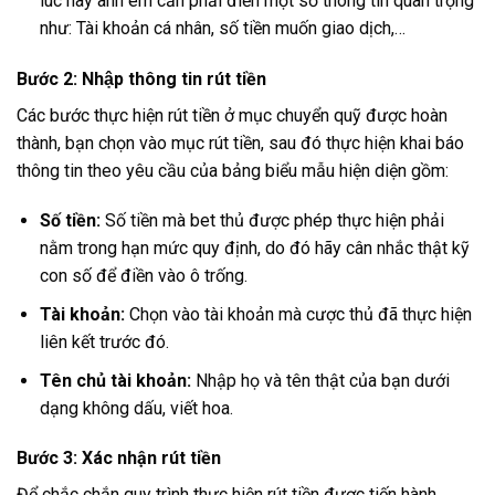
lúc này anh em cần phải điền một số thông tin quan trọng
như: Tài khoản cá nhân, số tiền muốn giao dịch,…
Bước 2: Nhập thông tin rút tiền
Các bước thực hiện rút tiền ở mục chuyển quỹ được hoàn
thành, bạn chọn vào mục rút tiền, sau đó thực hiện khai báo
thông tin theo yêu cầu của bảng biểu mẫu hiện diện gồm:
Số tiền:
Số tiền mà bet thủ được phép thực hiện phải
nằm trong hạn mức quy định, do đó hãy cân nhắc thật kỹ
con số để điền vào ô trống.
Tài khoản:
Chọn vào tài khoản mà cược thủ đã thực hiện
liên kết trước đó.
Tên chủ tài khoản:
Nhập họ và tên thật của bạn dưới
dạng không dấu, viết hoa.
Bước 3: Xác nhận rút tiền
Để chắc chắn quy trình thực hiện rút tiền được tiến hành