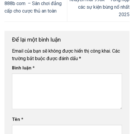
888b com – Sân chơi đẳng
các sự kiện bùng nổ nhất
cấp cho cược thủ an toàn
2025
Để lại một bình luận
Email của bạn sẽ không được hiển thị công khai.
Các
trường bắt buộc được đánh dấu
*
Bình luận
*
Tên
*