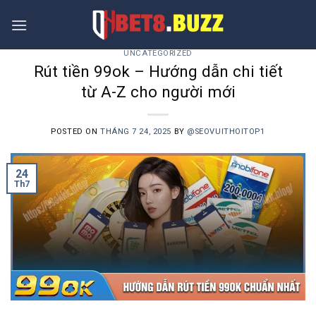
Skip
to
content
UNCATEGORIZED
Rút tiền 99ok – Hướng dẫn chi tiết
từ A-Z cho người mới
POSTED ON
THÁNG 7 24, 2025
BY
@SEOVUITHOITOP1
24
Th7