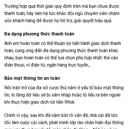
Trường hợp quá thời gian quy định trên mà bạn chưa được
thanh toán, hãy liên hệ tức khắc đội ngũ chuyên viên chăm
sóc khách hàng để được họ hỗ trợ, giải quyết hiệu quả.
Đa dạng phương thức thanh toán
Anh em hoàn toàn có thể thuận lợi tiến hành giao dịch thanh
toán, cung ứng đến đa dạng phương thức thanh toán khác
nhau, bạn hoàn toàn có thể lựa chọn phù hợp nhất: thẻ cào
điện thoại, ví điện tử, ngân hàng trực tuyến,…
Bảo mật thông tin an toàn
Nỗi trăn trở của đa số cược thủ nằm ở yếu tố bảo mật thông
tin, lo lắng dữ liệu sẽ bị xâm nhập hoặc lộ liễu ra bên ngoài
khi thực hiện giao dịch rút tiền 99ok.
Chính vì vậy, sau khi đã nắm bắt rõ vấn đề, nhà cái đã tức
tốc làm cuộc cải cách, phát minh lớp rào chắn hiện đại thông